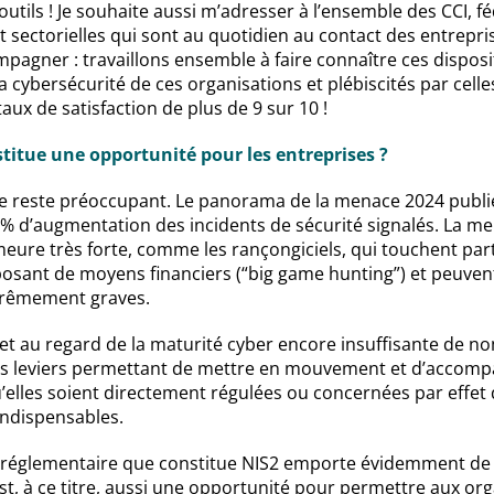
outils ! Je souhaite aussi m’adresser à l’ensemble des CCI, f
t sectorielles qui sont au quotidien au contact des entrepr
agner : travaillons ensemble à faire connaître ces dispositi
 cybersécurité de ces organisations et plébiscités par celle
aux de satisfaction de plus de 9 sur 10 !
titue une opportunité pour les entreprises ?
e reste préoccupant. Le panorama de la menace 2024 publié 
 % d’augmentation des incidents de sécurité signalés. La m
eure très forte, comme les rançongiciels, qui touchent part
posant de moyens financiers (“big game hunting”) et peuven
rêmement graves.
 et au regard de la maturité cyber encore insuffisante de 
les leviers permettant de mettre en mouvement et d’accomp
’elles soient directement régulées ou concernées par effet d
ndispensables.
réglementaire que constitue NIS2 emporte évidemment de 
st, à ce titre, aussi une opportunité pour permettre aux or