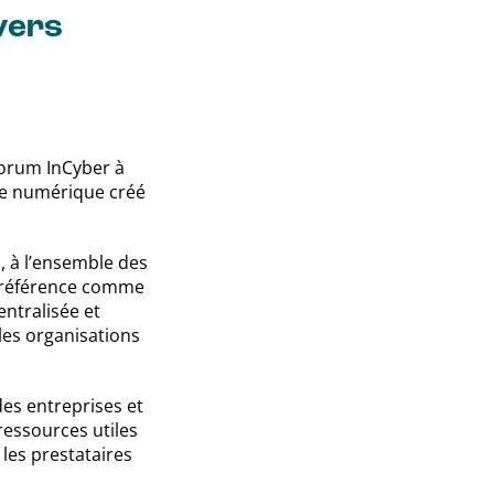
vers
Forum InCyber à
ice numérique créé
s, à l’ensemble des
e référence comme
entralisée et
 les organisations
es entreprises et
ressources utiles
 les prestataires