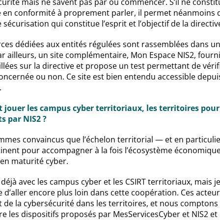
curité mais ne savent pas par où commencer. S’il ne consti
en conformité à proprement parler, il permet néanmoins de
curisation qui constitue l’esprit et l’objectif de la directiv
rces dédiées aux entités régulées sont rassemblées dans un
ar ailleurs, un site complémentaire, Mon Espace NIS2, fourn
llées sur la directive et propose un test permettant de vérif
oncernée ou non. Ce site est bien entendu accessible depui
.
 jouer les campus cyber territoriaux, les territoires pour
ts par NIS2 ?
mmes convaincus que l’échelon territorial — et en particuli
nent pour accompagner à la fois l’écosystème économique et
en maturité cyber.
jà avec les campus cyber et les CSIRT territoriaux, mais j
re d’aller encore plus loin dans cette coopération. Ces acteu
de la cybersécurité dans les territoires, et nous comptons
re les dispositifs proposés par MesServicesCyber et NIS2 et 