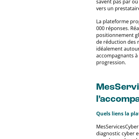
savent pas par o
vers un prestatair
La plateforme pro
000 réponses. Réal
positionnement glo
de réduction des 
idéalement autour 
accompagnants à or
progression.
MesServi
l’accomp
Quels liens la pl
MesServicesCyber s
diagnostic cyber 