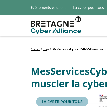
Événements et salons
La cyber pour tous
Accueil
>
Blog
>
MesServicesCyber : l’ANSSI lance sa p
MesServicesCybe
muscler la cybe
LA CYBER POUR TOUS