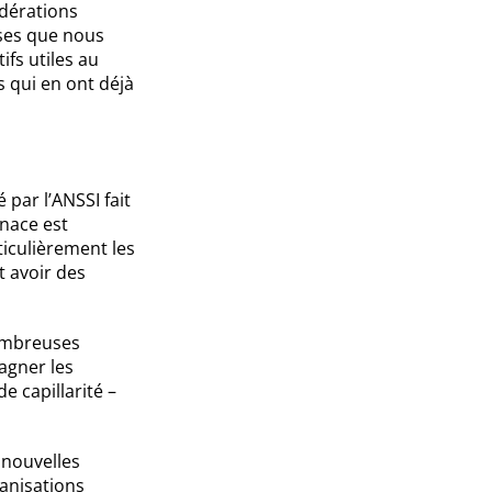
édérations
ises que nous
fs utiles au
s qui en ont déjà
par l’ANSSI fait
enace est
iculièrement les
t avoir des
nombreuses
agner les
e capillarité –
nouvelles
ganisations