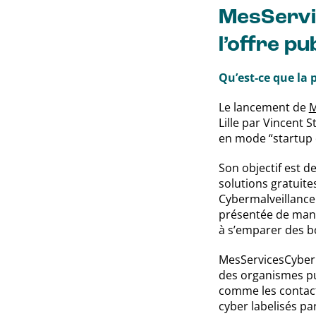
MesServic
l’offre p
Qu’est-ce que la 
Le lancement de
M
Lille par Vincent 
en mode “startup d
Son objectif est de
solutions gratuit
Cybermalveillance.g
présentée de maniè
à s’emparer des b
MesServicesCyber 
des organismes pub
comme les contacts 
cyber labelisés par