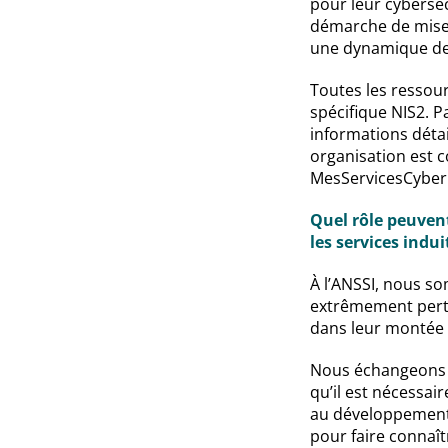
pour leur cybersé
démarche de mise 
une dynamique de sé
Toutes les ressou
spécifique NIS2. P
informations détai
organisation est c
MesServicesCyber
Quel rôle peuvent
les services indui
À l’ANSSI, nous so
extrêmement perti
dans leur montée 
Nous échangeons dé
qu’il est nécessai
au développement 
pour faire connaît