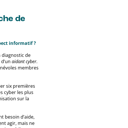
rche de
pect informatif ?
n diagnostic de
i d’un
aidant cyber
.
 bénévoles membres
ier six premières
s cyber les plus
isation sur la
nt besoin d’aide,
nt agir, mais ne