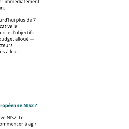
ner immédiatement
in.
rd’hui plus de 7
cative le
ence d’objectifs
 budget alloué —
cteurs
es à leur
européenne NIS2 ?
ve NIS2. Le
commencer à agir