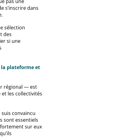
tue pas une
 s’inscrire dans
e.
e sélection
it des
ier si une
s
 la plateforme et
er régional — est
 les collectivités
e suis convaincu
rs sont essentiels
 fortement sur eux
qu’ils