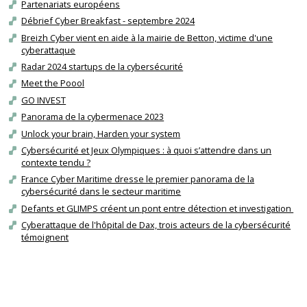
Partenariats européens
Débrief Cyber Breakfast - septembre 2024
Breizh Cyber vient en aide à la mairie de Betton, victime d'une
cyberattaque
Radar 2024 startups de la cybersécurité
Meet the Poool
GO INVEST
Panorama de la cybermenace 2023
Unlock your brain, Harden your system
Cybersécurité et Jeux Olympiques : à quoi s’attendre dans un
contexte tendu ?
France Cyber Maritime dresse le premier panorama de la
cybersécurité dans le secteur maritime
Defants et GLIMPS créent un pont entre détection et investigation
Cyberattaque de l'hôpital de Dax, trois acteurs de la cybersécurité
témoignent