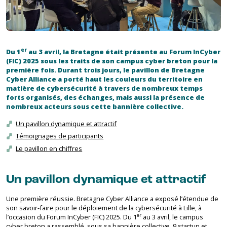
er
Du 1
au 3 avril, la Bretagne était présente au Forum InCyber
(FIC) 2025 sous les traits de son campus cyber breton pour la
première fois. Durant trois jours, le pavillon de Bretagne
Cyber Alliance a porté haut les couleurs du territoire en
matière de cybersécurité à travers de nombreux temps
forts organisés, des échanges, mais aussi la présence de
nombreux acteurs sous cette bannière collective.
Un pavillon dynamique et attractif
Témoignages de participants
Le pavillon en chiffres
Un pavillon dynamique et attractif
Une première réussie. Bretagne Cyber Alliance a exposé l’étendue de
son savoir-faire pour le déploiement de la cybersécurité à Lille, à
er
l’occasion du Forum InCyber (FIC) 2025. Du 1
au 3 avril, le campus
cyber breton a rassemblé, sous sa bannière collective, 9 startup et